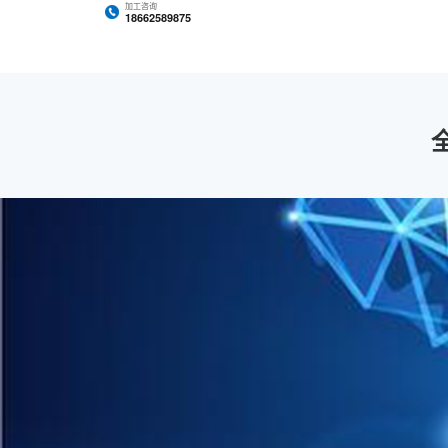
加工咨询
18662589875