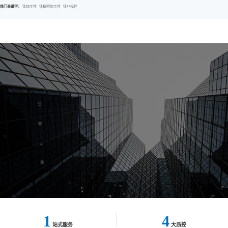
热门关键字：
钛加工件
钛精密加工件
钛非标件
1
4
站式服务
大质控